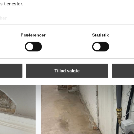
s tjenester.
her
Præferencer
Statistik
Tillad valgte