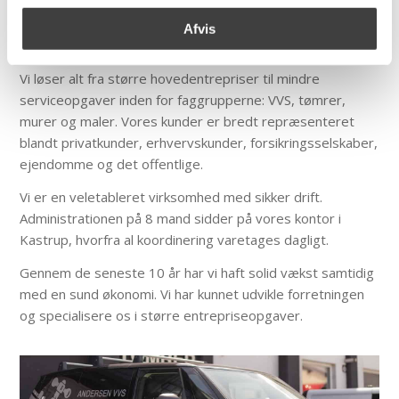
Stærk drift. Solidt håndværk.
Afvis
Vi løser alt fra større hovedentrepriser til mindre
serviceopgaver inden for faggrupperne: VVS, tømrer,
murer og maler. Vores kunder er bredt repræsenteret
blandt privatkunder, erhvervskunder, forsikringsselskaber,
ejendomme og det offentlige.
Vi er en veletableret virksomhed med sikker drift.
Administrationen på 8 mand sidder på vores kontor i
Kastrup, hvorfra al koordinering varetages dagligt.
Gennem de seneste 10 år har vi haft solid vækst samtidig
med en sund økonomi. Vi har kunnet udvikle forretningen
og specialisere os i større entrepriseopgaver.