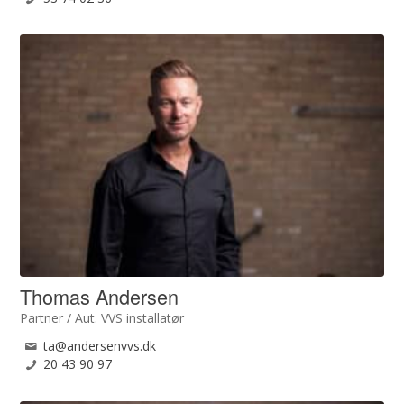
Thomas Andersen
Partner / Aut. VVS installatør
ta@andersenvvs.dk
20 43 90 97