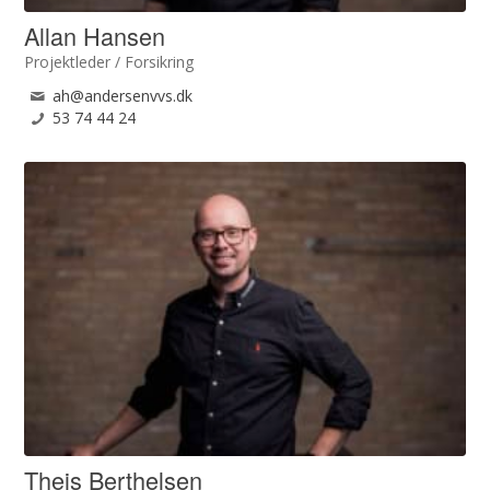
Allan Hansen
Projektleder / Forsikring
ah@andersenvvs.dk
53 74 44 24
Theis Berthelsen