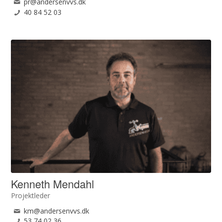
pr@andersenvvs.dk
40 84 52 03
Kenneth Mendahl
Projektleder
km@andersenvvs.dk
53 74 02 36