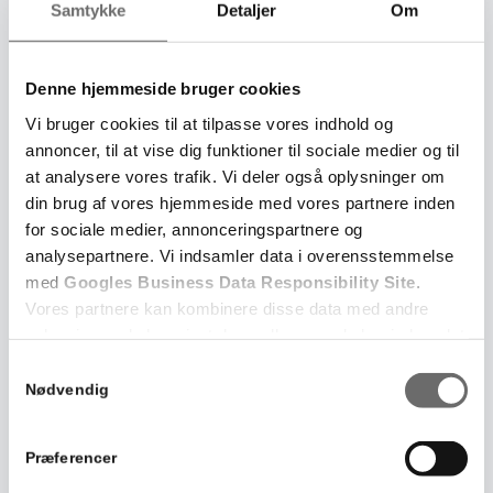
Samtykke
Detaljer
Om
mailadressen:
faktura@andersenvvs.dk
Fakturaen skal være vedhæftet til mailen i PDF-format
eller et andet billedformat.
Denne hjemmeside bruger cookies
Der må kun være én faktura pr. PDF-fil, og eventuelle
Vi bruger cookies til at tilpasse vores indhold og
bilag skal være inkluderet i PDF-filen.
annoncer, til at vise dig funktioner til sociale medier og til
at analysere vores trafik. Vi deler også oplysninger om
Der må gerne være flere PDF-filer pr. mail.
din brug af vores hjemmeside med vores partnere inden
for sociale medier, annonceringspartnere og
analysepartnere. Vi indsamler data i overensstemmelse
Fremsendelse af elektronisk
med
Googles Business Data Responsibility Site
.
faktura
Vores partnere kan kombinere disse data med andre
oplysninger, du har givet dem, eller som de har indsamlet
Vi tilbyder også muligheden for, at du kan sende dine
fra din brug af deres tjenester.
Samtykkevalg
fakturaer elektronisk.
Nødvendig
Se Cookie & Privatlivspolitik
her
Fakturaen skal sendes i OIOUBL- eller XML-format. Det
er samme format, som du måske allerede benytter til
Præferencer
at fakturere offentlige kunder.