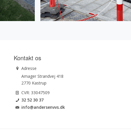
Kontakt os
Adresse
Amager Strandvej 418
2770 Kastrup
CVR: 33047509
32 52 30 37
info@andersenvvs.dk