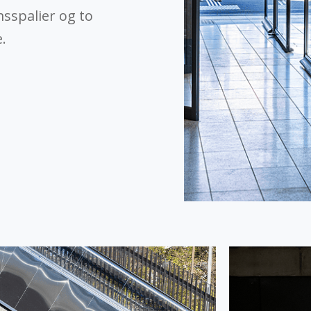
sspalier og to
.