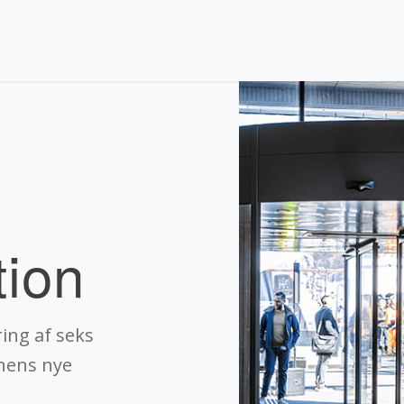
tion
ing af seks
onens nye