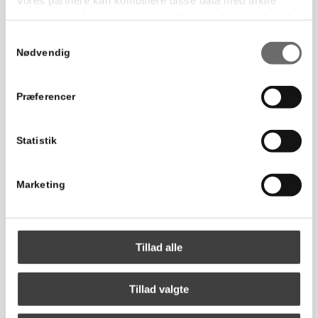
oplysninger, du har givet dem, eller som de har indsamlet
fra din brug af deres tjenester.
Samtykkevalg
Nødvendig
Se Cookie & Privatlivspolitik
her
Præferencer
Statistik
Marketing
Tillad alle
Tillad valgte