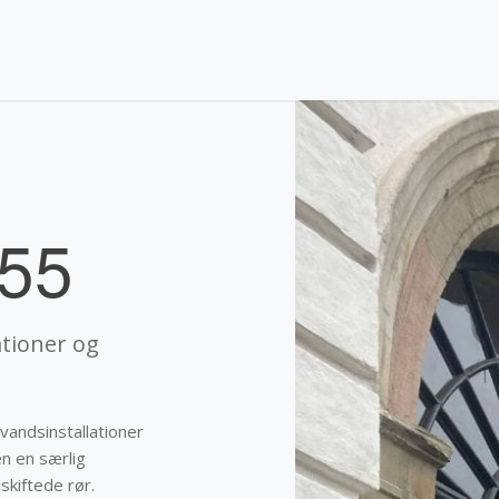
155
ationer og
vandsinstallationer
en en særlig
skiftede rør.