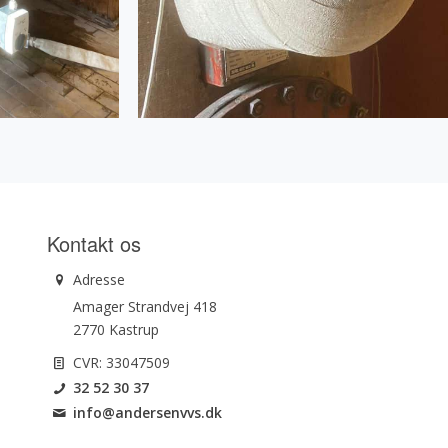
Kontakt os
Adresse
Amager Strandvej 418
2770 Kastrup
CVR: 33047509
32 52 30 37
info@andersenvvs.dk