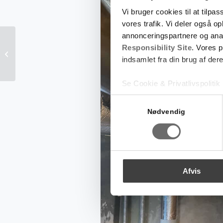
Vi bruger cookies til at tilpas
vores trafik. Vi deler også 
annonceringspartnere og ana
Responsibility Site
. Vores 
A/B Randersgade
indsamlet fra din brug af dere
Se Cookie & Privatlivspolitik
Samtykkevalg
Nødvendig
Afvis