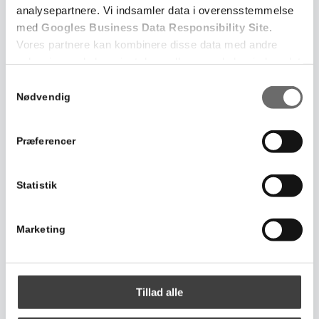
analysepartnere. Vi indsamler data i overensstemmelse
med
Googles Business Data Responsibility Site
.
Vores partnere kan kombinere disse data med andre
oplysninger, du har givet dem, eller som de har indsamlet
fra din brug af deres tjenester.
Samtykkevalg
Nødvendig
Se Cookie & Privatlivspolitik
her
Præferencer
Statistik
Marketing
Tillad alle