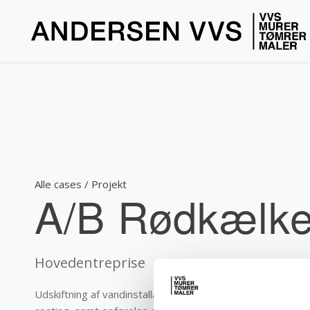
Alle cases / Projekt
A/B Rødkælk
Hovedentreprise
Udskiftning af vandinstallationer og renovering af afløbsins