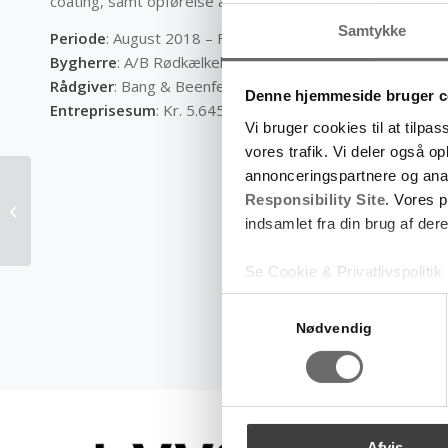
coating, samt opførelse af 10 nye badeværelser.
Samtykke
Periode
:
August 2018 – Feb 2019
Bygherre
:
A/B Rødkælkebo
Rådgiver
:
Bang & Beenfeldt A/S
Denne hjemmeside bruger c
Entreprisesum
:
Kr. 5.645.000 inkl. moms
Vi bruger cookies til at tilpas
vores trafik. Vi deler også 
annonceringspartnere og ana
Responsibility Site
. Vores 
Kildehus Kollegiet
indsamlet fra din brug af dere
Se Cookie & Privatlivspolitik
Samtykkevalg
Nødvendig
Afvis