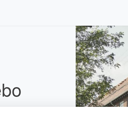
ebo
tallationer,